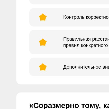
Дополнительное внимани
«Соразмерно тому, как 
величественные деревья
получиться полноценно
Первый контакт Nobee с Greenway Globa
задач (прим., баннер на сайт, помощь 
Постепенно наша экспертность переклю
долгосрочное сотрудничество. Сегодня 
с полным охватом дизайнерских полном