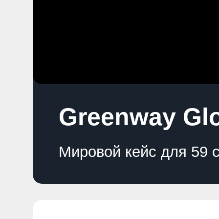
Greenway Glob
Мировой кейс для 59 стра
Заказчик:
Динамично развивающаяся MLM-
компания Greenway Global