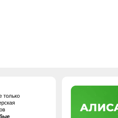
я
е
в,