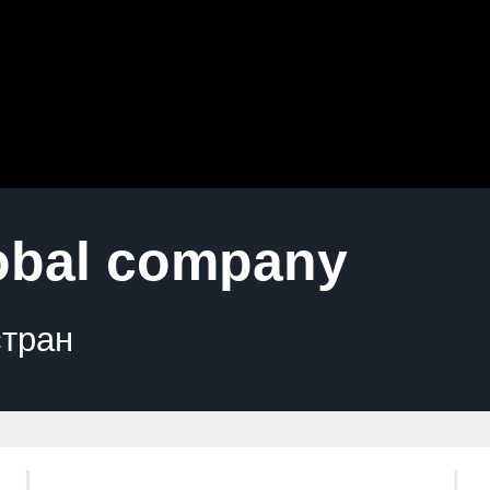
al company
н
Задача проекта:
Задач
Дизайн-сопровождение
Обеспечив
под ключ во всех
визуальну