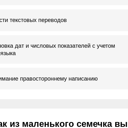
е правостороннему написанию
из маленького семечка вырастаю
, из небольшого макета может
е дизайн-сопровождение проект
l случился в 2021 году — мы получили от будущих ко
с оформлением презентации и др.).
чилась на более масштабные задачи. И с этого моме
«Greenway Global» является одним из ключевых зака
очий.