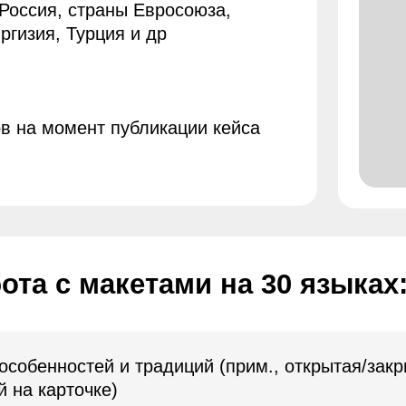
с макетами на 30 языках:
ностей и традиций (прим., открытая/закрытая
арточке)
екстовых переводов
дат и числовых показателей с учетом
а