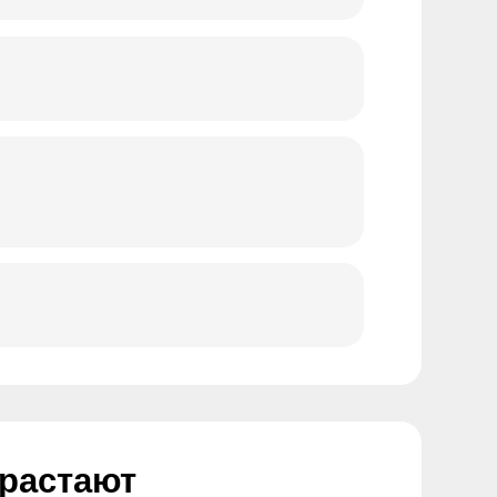
т
а.
ллег ряд классических
нта началось
зчиков агентства Nobee