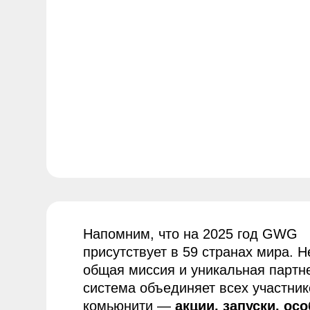
общая миссия и уникальная партнерска
система объединяет всех участников
комьюнити —
акции, запуски, особые
программы и прочие инфоповоды
должны транслироваться:
а)
В едином, узнаваемом стил
На языке страны, где
б)
транслируется информация
С учетом внутренних законо