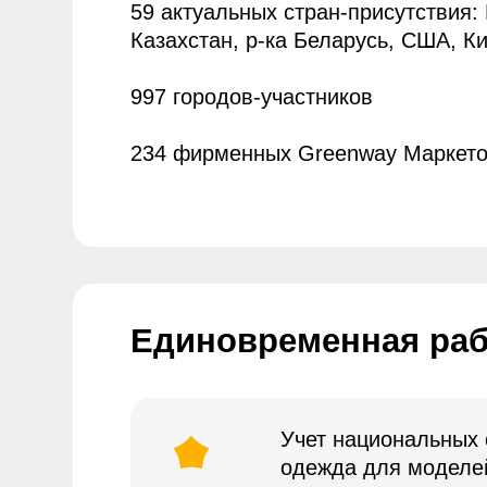
Единовременная работа 
Учет национальных особен
одежда для моделей на к
Контроль корректности т
Правильная расстановка 
правил конкретного язык