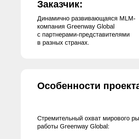
с партнерами-представителями
в разных странах.
Особенности проекта:
Стремительный охват мирового рынка н
работы Greenway Global:
59 актуальных стран-присутствия: Росс
Казахстан, р-ка Беларусь, США, Киргизи
997 городов-участников
234 фирменных Greenway Маркетов на м