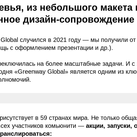
твует в 59 странах мира. Не только общая миссия и
участников комьюнити —
акции, запуски, особые п
лироваться:
На языке страны, где
б)
е
транслируется информация
в, религиозных особенностей
ого языка