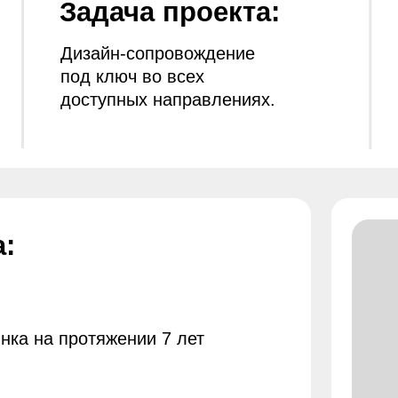
доступных направлениях.
процессов
и имиджев
а протяжении 7 лет
ия, страны Евросоюза,
я, Турция и др
омент публикации кейса