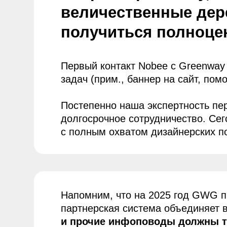
Напомним, что на 2025 год GWG присутс
партнерская система объединяет всех 
и прочие инфоповоды должны транс
а)
В едином, узнаваемом стил
С учетом внутренних законо
в)
и правил конкретно выбранн