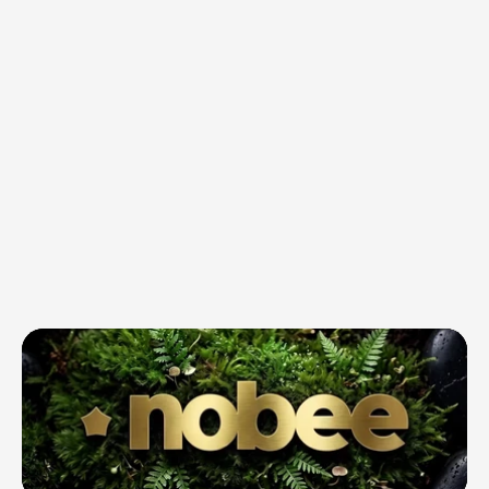
Ваш внешний
дизайн-отдел
Мы упаковываем бизнес в единую
визуальную систему и создаём
всё, что нужно для маркетинга
и продаж: айдентику, сайты,
презентации, баннеры, соцсети,
полиграфию и рекламные
материалы. Один стиль, одна
команда, понятный процесс —
от идеи до готовых макетов.
Обсудить проект
клиентов доверили
нам свой бизнес
Let it be
Агентство «Nobee» — видимое
продолжение вашего бизнеса.