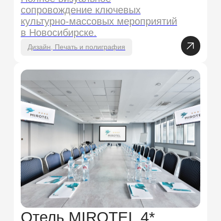
Рестораны by Denis
Ivanov
Разработать концепт основного и
сезонного меню, листовок,
визиток и других вспомогательных
материалов для четырех
ресторанов.
Дизайн
Реалити-квест
«выХод»