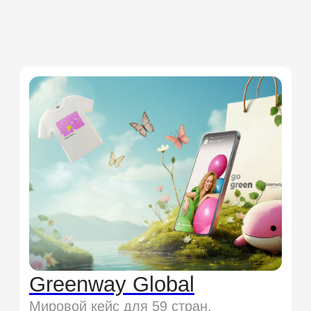
Отель MIROTEL 4*
Обеспечили all-inclusive
сопровождение визуальной части
отеля в большинстве
представленных категорий
оформления.
Дизайн, Печать и полиграфия