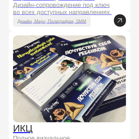
ГК Птицефабрика
«Октябрьская»
Разработать запоминающиеся
визуальные образы, которые
лягут в основу имиджевых
мероприятий.
Графический дизайн