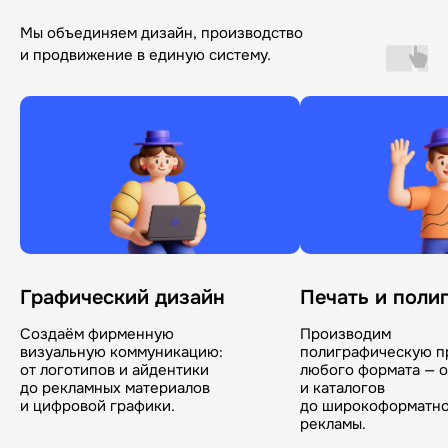
решают задачи
Мы объединяем дизайн, производство
и продвижение в единую систему.
Больше работ →
Графический дизайн
Печать и поли
Создаём фирменную
Производим
визуальную коммуникацию:
полиграфическую 
от логотипов и айдентики
любого формата — о
до рекламных материалов
и каталогов
и цифровой графики.
до широкоформатн
Greenway Global
рекламы.
Мировой кейс для 59 стран.